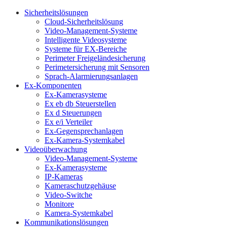
Sicherheitslösungen
Cloud-Sicherheitslösung
Video-Management-Systeme
Intelligente Videosysteme
Systeme für EX-Bereiche
Perimeter Freigeländesicherung
Perimetersicherung mit Sensoren
Sprach-Alarmierungsanlagen
Ex-Komponenten
Ex-Kamerasysteme
Ex eb db Steuerstellen
Ex d Steuerungen
Ex e/i Verteiler
Ex-Gegensprechanlagen
Ex-Kamera-Systemkabel
Videoüberwachung
Video-Management-Systeme
Ex-Kamerasysteme
IP-Kameras
Kameraschutzgehäuse
Video-Switche
Monitore
Kamera-Systemkabel
Kommunikationslösungen