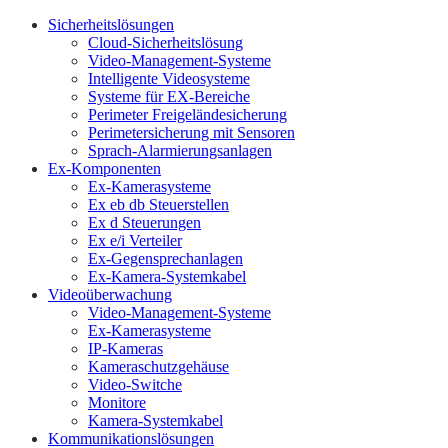
Sicherheitslösungen
Cloud-Sicherheitslösung
Video-Management-Systeme
Intelligente Videosysteme
Systeme für EX-Bereiche
Perimeter Freigeländesicherung
Perimetersicherung mit Sensoren
Sprach-Alarmierungsanlagen
Ex-Komponenten
Ex-Kamerasysteme
Ex eb db Steuerstellen
Ex d Steuerungen
Ex e/i Verteiler
Ex-Gegensprechanlagen
Ex-Kamera-Systemkabel
Videoüberwachung
Video-Management-Systeme
Ex-Kamerasysteme
IP-Kameras
Kameraschutzgehäuse
Video-Switche
Monitore
Kamera-Systemkabel
Kommunikationslösungen