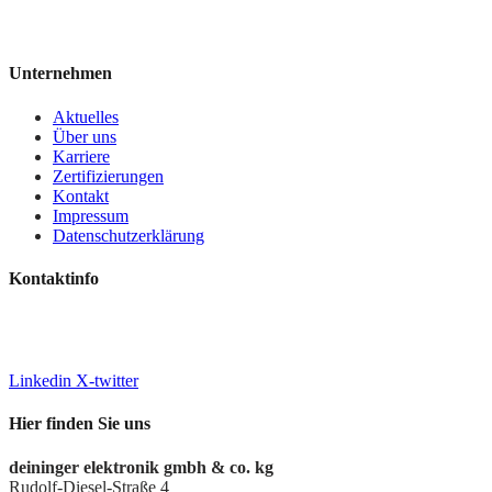
Unternehmen
Aktuelles
Über uns
Karriere
Zertifizierungen
Kontakt
Impressum
Datenschutzerklärung
Kontaktinfo
+49 7244 7016-0
info@deiningeripvideo.de
www.deiningeripvideo.de
Linkedin
X-twitter
Hier finden Sie uns
deininger elektronik gmbh & co. kg
Rudolf-Diesel-Straße 4