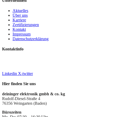
Unternehmen
Aktuelles
Über uns
Karriere
Zertifizierungen
Kontakt
Impressum
Datenschutzerklärung
Kontaktinfo
+49 7244 7016-0
info@deiningeripvideo.de
www.deiningeripvideo.de
Linkedin
X-twitter
Hier finden Sie uns
deininger elektronik gmbh & co. kg
Rudolf-Diesel-Straße 4
76356 Weingarten (Baden)
Bürozeiten
Mo–Do: 07:30 – 16:30 Uhr