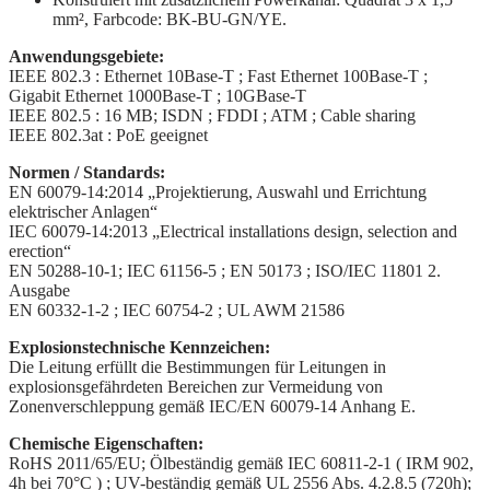
mm², Farbcode: BK-BU-GN/YE.
Anwendungsgebiete:
IEEE 802.3 : Ethernet 10Base-T ; Fast Ethernet 100Base-T ;
Gigabit Ethernet 1000Base-T ; 10GBase-T
IEEE 802.5 : 16 MB; ISDN ; FDDI ; ATM ; Cable sharing
IEEE 802.3at : PoE geeignet
Normen / Standards:
EN 60079-14:2014 „Projektierung, Auswahl und Errichtung
elektrischer Anlagen“
IEC 60079-14:2013 „Electrical installations design, selection and
erection“
EN 50288-10-1; IEC 61156-5 ; EN 50173 ; ISO/IEC 11801 2.
Ausgabe
EN 60332-1-2 ; IEC 60754-2 ; UL AWM 21586
Explosionstechnische Kennzeichen:
Die Leitung erfüllt die Bestimmungen für Leitungen in
explosionsgefährdeten Bereichen zur Vermeidung von
Zonenverschleppung gemäß IEC/EN 60079-14 Anhang E.
Chemische Eigenschaften:
RoHS 2011/65/EU; Ölbeständig gemäß IEC 60811-2-1 ( IRM 902,
4h bei 70°C ) ; UV-beständig gemäß UL 2556 Abs. 4.2.8.5 (720h);