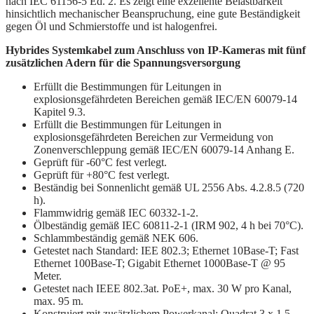
nach IEC 61156-5 Ed. 2. Es zeigt eine exzellente Belastbarkeit
hinsichtlich mechanischer Beanspruchung, eine gute Beständigkeit
gegen Öl und Schmierstoffe und ist halogenfrei.
Hybrides Systemkabel zum Anschluss von IP-Kameras mit fünf
zusätzlichen Adern für die Spannungsversorgung
Erfüllt die Bestimmungen für Leitungen in
explosionsgefährdeten Bereichen gemäß IEC/EN 60079-14
Kapitel 9.3.
Erfüllt die Bestimmungen für Leitungen in
explosionsgefährdeten Bereichen zur Vermeidung von
Zonenverschleppung gemäß IEC/EN 60079-14 Anhang E.
Geprüft für -60°C fest verlegt.
Geprüft für +80°C fest verlegt.
Beständig bei Sonnenlicht gemäß UL 2556 Abs. 4.2.8.5 (720
h).
Flammwidrig gemäß IEC 60332-1-2.
Ölbeständig gemäß IEC 60811-2-1 (IRM 902, 4 h bei 70°C).
Schlammbeständig gemäß NEK 606.
Getestet nach Standard: IEE 802.3; Ethernet 10Base-T; Fast
Ethernet 100Base-T; Gigabit Ethernet 1000Base-T @ 95
Meter.
Getestet nach IEEE 802.3at. PoE+, max. 30 W pro Kanal,
max. 95 m.
Konstruiert mit zusätzlichem Powerkanal: Quadrat 3 x 1,5