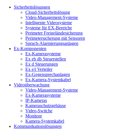
Sicherheitslösungen
Cloud-Sicherheitslösung
Video-Management-Systeme
Intelligente Videosysteme
Systeme für EX-Bereiche
Perimeter Freigeländesicherung
Perimetersicherung mit Sensoren
Sprach-Alarmierungsanlagen
Ex-Komponenten
Ex-Kamerasysteme
Ex eb db Steuerstellen
Ex d Steuerungen
Ex e/i Verteiler
Ex-Gegensprechanlagen
Ex-Kamera-Systemkabel
Videoüberwachung
Video-Management-Systeme
Ex-Kamerasysteme
IP-Kameras
Kameraschutzgehäuse
Video-Switche
Monitore
Kamera-Systemkabel
Kommunikationslösungen