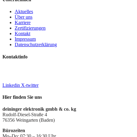
Aktuelles
Über uns
Karriere
Zertifizierungen
Kontakt
Impressum
Datenschutzerklärung
Kontaktinfo
+49 7244 7016-0
info@deiningeripvideo.de
www.deiningeripvideo.de
Linkedin
X-twitter
Hier finden Sie uns
deininger elektronik gmbh & co. kg
Rudolf-Diesel-Straße 4
76356 Weingarten (Baden)
Bürozeiten
Mo–Do: 07:30 – 16:30 Uhr