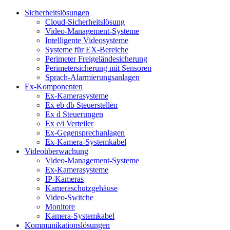
Sicherheitslösungen
Cloud-Sicherheitslösung
Video-Management-Systeme
Intelligente Videosysteme
Systeme für EX-Bereiche
Perimeter Freigeländesicherung
Perimetersicherung mit Sensoren
Sprach-Alarmierungsanlagen
Ex-Komponenten
Ex-Kamerasysteme
Ex eb db Steuerstellen
Ex d Steuerungen
Ex e/i Verteiler
Ex-Gegensprechanlagen
Ex-Kamera-Systemkabel
Videoüberwachung
Video-Management-Systeme
Ex-Kamerasysteme
IP-Kameras
Kameraschutzgehäuse
Video-Switche
Monitore
Kamera-Systemkabel
Kommunikationslösungen