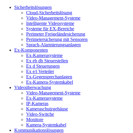
Sicherheitslösungen
Cloud-Sicherheitslösung
Video-Management-Systeme
Intelligente Videosysteme
Systeme für EX-Bereiche
Perimeter Freigeländesicherung
Perimetersicherung mit Sensoren
Sprach-Alarmierungsanlagen
Ex-Komponenten
Ex-Kamerasysteme
Ex eb db Steuerstellen
Ex d Steuerungen
Ex e/i Verteiler
Ex-Gegensprechanlagen
Ex-Kamera-Systemkabel
Videoüberwachung
Video-Management-Systeme
Ex-Kamerasysteme
IP-Kameras
Kameraschutzgehäuse
Video-Switche
Monitore
Kamera-Systemkabel
Kommunikationslösungen