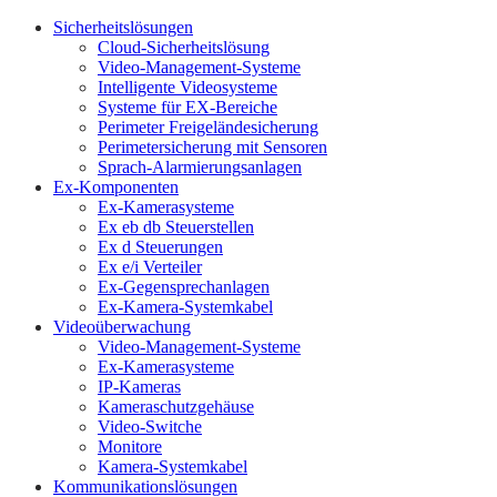
Sicherheitslösungen
Cloud-Sicherheitslösung
Video-Management-Systeme
Intelligente Videosysteme
Systeme für EX-Bereiche
Perimeter Freigeländesicherung
Perimetersicherung mit Sensoren
Sprach-Alarmierungsanlagen
Ex-Komponenten
Ex-Kamerasysteme
Ex eb db Steuerstellen
Ex d Steuerungen
Ex e/i Verteiler
Ex-Gegensprechanlagen
Ex-Kamera-Systemkabel
Videoüberwachung
Video-Management-Systeme
Ex-Kamerasysteme
IP-Kameras
Kameraschutzgehäuse
Video-Switche
Monitore
Kamera-Systemkabel
Kommunikationslösungen