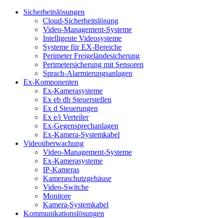
Sicherheitslösungen
Cloud-Sicherheitslösung
Video-Management-Systeme
Intelligente Videosysteme
Systeme für EX-Bereiche
Perimeter Freigeländesicherung
Perimetersicherung mit Sensoren
Sprach-Alarmierungsanlagen
Ex-Komponenten
Ex-Kamerasysteme
Ex eb db Steuerstellen
Ex d Steuerungen
Ex e/i Verteiler
Ex-Gegensprechanlagen
Ex-Kamera-Systemkabel
Videoüberwachung
Video-Management-Systeme
Ex-Kamerasysteme
IP-Kameras
Kameraschutzgehäuse
Video-Switche
Monitore
Kamera-Systemkabel
Kommunikationslösungen