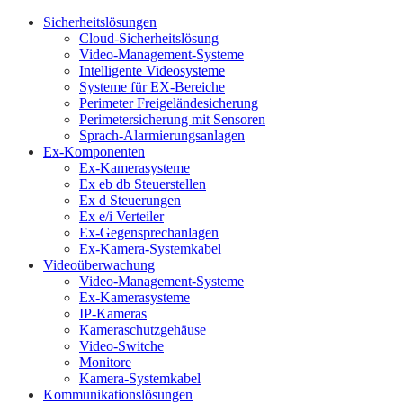
Sicherheitslösungen
Cloud-Sicherheitslösung
Video-Management-Systeme
Intelligente Videosysteme
Systeme für EX-Bereiche
Perimeter Freigeländesicherung
Perimetersicherung mit Sensoren
Sprach-Alarmierungsanlagen
Ex-Komponenten
Ex-Kamerasysteme
Ex eb db Steuerstellen
Ex d Steuerungen
Ex e/i Verteiler
Ex-Gegensprechanlagen
Ex-Kamera-Systemkabel
Videoüberwachung
Video-Management-Systeme
Ex-Kamerasysteme
IP-Kameras
Kameraschutzgehäuse
Video-Switche
Monitore
Kamera-Systemkabel
Kommunikationslösungen