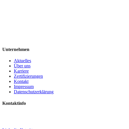
Unternehmen
Aktuelles
Über uns
Karriere
Zertifizierungen
Kontakt
Impressum
Datenschutzerklärung
Kontaktinfo
+49 7244 7016-0
info@deiningeripvideo.de
www.deiningeripvideo.de