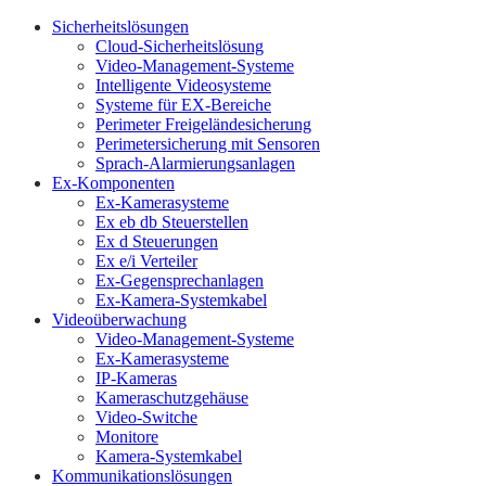
Sicherheitslösungen
Cloud-Sicherheitslösung
Video-Management-Systeme
Intelligente Videosysteme
Systeme für EX-Bereiche
Perimeter Freigeländesicherung
Perimetersicherung mit Sensoren
Sprach-Alarmierungsanlagen
Ex-Komponenten
Ex-Kamerasysteme
Ex eb db Steuerstellen
Ex d Steuerungen
Ex e/i Verteiler
Ex-Gegensprechanlagen
Ex-Kamera-Systemkabel
Videoüberwachung
Video-Management-Systeme
Ex-Kamerasysteme
IP-Kameras
Kameraschutzgehäuse
Video-Switche
Monitore
Kamera-Systemkabel
Kommunikationslösungen